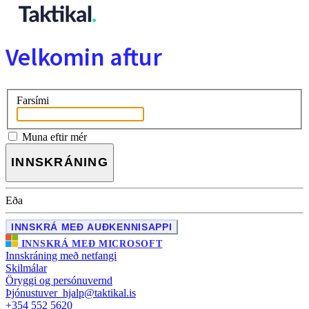
Velkomin aftur
Farsími
Muna eftir mér
INNSKRÁNING
Eða
INNSKRÁ MEÐ AUÐKENNISAPPI
INNSKRÁ MEÐ MICROSOFT
Innskráning með netfangi
Skilmálar
Öryggi og persónuvernd
Þjónustuver
hjalp@taktikal.is
+354 552 5620